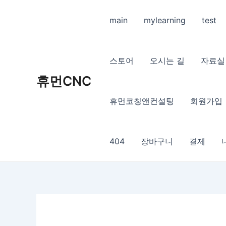
콘
텐
main
mylearning
test
츠
로
건
스토어
오시는 길
자료실
너
휴먼CNC
뛰
기
휴먼코칭앤컨설팅
회원가입
404
장바구니
결제